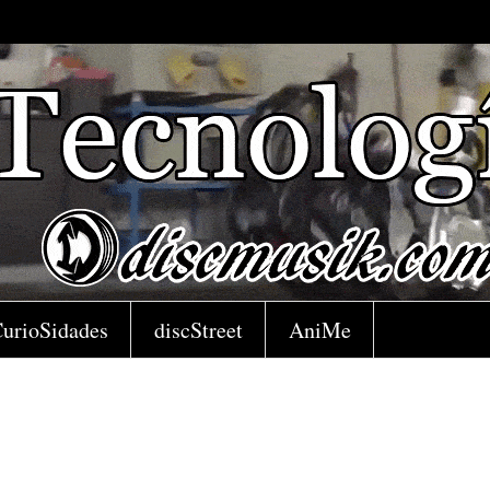
urioSidades
discStreet
AniMe