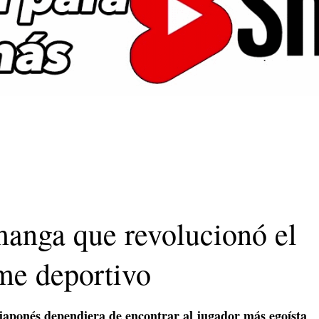
manga que revolucionó el
me deportivo
 japonés dependiera de encontrar al jugador más egoísta