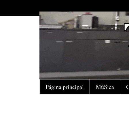
Página principal
MúSica
C