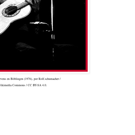
evens en Böblingen (1976), por Rolf.schumacher /
ikimedia Commons / CC BY-SA 4.0.