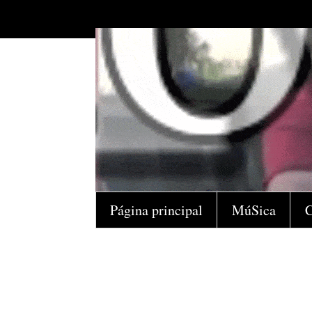
Página principal
MúSica
C