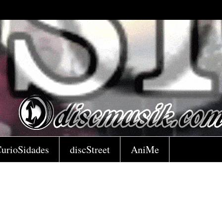
urioSidades
discStreet
AniMe