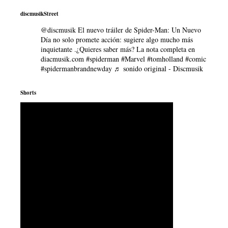
discmusikStreet
@discmusik
El nuevo tráiler de Spider-Man: Un Nuevo
Día no solo promete acción: sugiere algo mucho más
inquietante .¿Quieres saber más? La nota completa en
diacmusik.com
#spiderman
#Marvel
#tomholland
#comic
#spidermanbrandnewday
♬ sonido original - Discmusik
Shorts